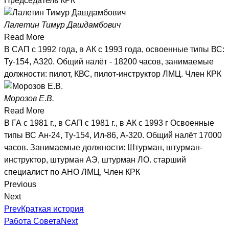
Председатель КРК
Лалетин Тимур Дашдамбович
Read More
В САП с 1992 года, в АК с 1993 года, освоенные типы ВС:
Ту-154, А320. Общий налёт - 18200 часов, занимаемые
должности: пилот, КВС, пилот-инструктор ЛМЦ. Член КРК
Морозов Е.В.
Read More
В ГА с 1981 г., в САП с 1981 г., в АК с 1993 г Освоенные
типы ВС Ан-24, Ту-154, Ил-86, А-320. Общий налёт 17000
часов. Занимаемые должности: Штурман, штурман-
инструктор, штурман АЭ, штурман ЛО. старший
специалист по АНО ЛМЦ, Член КРК
Previous
Next
Prev
Краткая история
Работа Совета
Next