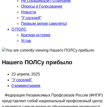
Не спрашивали?-Отвечаем!
Опросы и Голосования
Новости
“У соседей”
Первым делом самолеты!
О ПОЛС
Краткая история
Устав
Нашего ПОЛСу прибыло
Запись
23 апреля, 2025
опубликована:
Post
"У соседей"
category:
Post
0 комментариев
comments:
Федерация Независимых Профсоюзов России (ФНПР)
представляет собой национальный профсоюзный центр
и является самым крупным объединением трудящихся