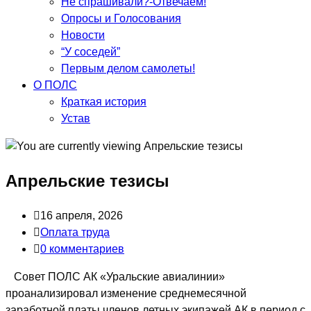
Не спрашивали?-Отвечаем!
Опросы и Голосования
Новости
“У соседей”
Первым делом самолеты!
О ПОЛС
Краткая история
Устав
Апрельские тезисы
Запись
16 апреля, 2026
опубликована:
Post
Оплата труда
category:
Post
0 комментариев
comments:
Совет ПОЛС АК «Уральские авиалинии»
проанализировал изменение среднемесячной
заработной платы членов летных экипажей АК в период с