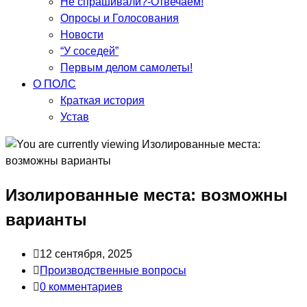
Не спрашивали?-Отвечаем!
Опросы и Голосования
Новости
“У соседей”
Первым делом самолеты!
О ПОЛС
Краткая история
Устав
Изолированные места: возможны
варианты
Запись
12 сентября, 2025
опубликована:
Post
Производственные вопросы
category:
Post
0 комментариев
comments: