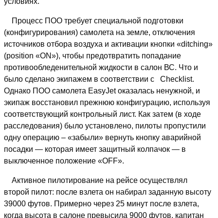
условиях.
Процесс ПОО требует специальной подготовки
(конфигурирования) самолета на земле, отключения
источников отбора воздуха и активации кнопки «ditching»
(position «ON»), чтобы предотвратить попадание
противообледенительной жидкости в салон ВС. Что и
было сделано экипажем в соответствии с Сhecklist.
Однако ПОО самолета EasyJet оказалась ненужной, и
экипаж восстановил прежнюю конфигурацию, используя
соответствующий контрольный лист. Как затем (в ходе
расследования) было установлено, пилоты пропустили
одну операцию – «забыли» вернуть кнопку аварийной
посадки — которая имеет защитный колпачок — в
выключенное положение «OFF».
Активное пилотирование на рейсе осуществлял
второй пилот: после взлета он набирал заданную высоту
39000 футов. Примерно через 25 минут после взлета,
когда высота в салоне превысила 9000 футов, капитан