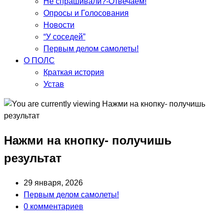
Не спрашивали?-Отвечаем!
Опросы и Голосования
Новости
“У соседей”
Первым делом самолеты!
О ПОЛС
Краткая история
Устав
Нажми на кнопку- получишь
результат
Запись
29 января, 2026
опубликована:
Post
Первым делом самолеты!
category:
Post
0 комментариев
comments: