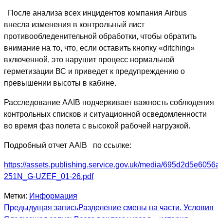
После анализа всех инцидентов компания Airbus
внесла изменения в контрольный лист
противообледенительной обработки, чтобы обратить
внимание на то, что, если оставить кнопку «ditching»
включенной, это нарушит процесс нормальной
герметизации ВС и приведет к предупреждению о
превышении высоты в кабине.
Расследование AAIB подчеркивает важность соблюдения
контрольных списков и ситуационной осведомленности
во время фаз полета с высокой рабочей нагрузкой.
Подробный отчет AAIB по ссылке:
https://assets.publishing.service.gov.uk/media/695d2d5e60
251N_G-UZEF_01-26.pdf
Метки:
Информация
Еще
Предыдущая запись
Разделение смены на части. Условия