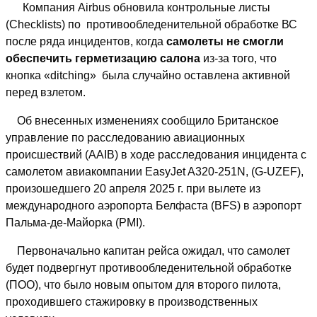
Компания Airbus обновила контрольные листы
(Сhecklists) по противообледенительной обработке ВС
после ряда инцидентов, когда
самолеты не смогли
обеспечить герметизацию салона
из-за того, что
кнопка «ditching» была случайно оставлена ​​активной
перед взлетом.
Об внесенных изменениях сообщило Британское
управление по расследованию авиационных
происшествий (AAIB) в ходе расследования инцидента с
самолетом авиакомпании EasyJet A320-251N, (G-UZEF),
произошедшего 20 апреля 2025 г. при вылете из
международного аэропорта Белфаста (BFS) в аэропорт
Пальма-де-Майорка (PMI).
Первоначально капитан рейса ожидал, что самолет
будет подвергнут противообледенительной обработке
(ПОО), что было новым опытом для второго пилота,
проходившего стажировку в производственных